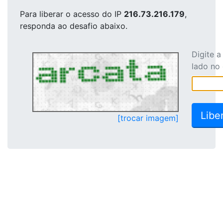
Para liberar o acesso
do IP
216.73.216.179
,
responda ao desafio abaixo.
Digite 
lado no
[trocar imagem]