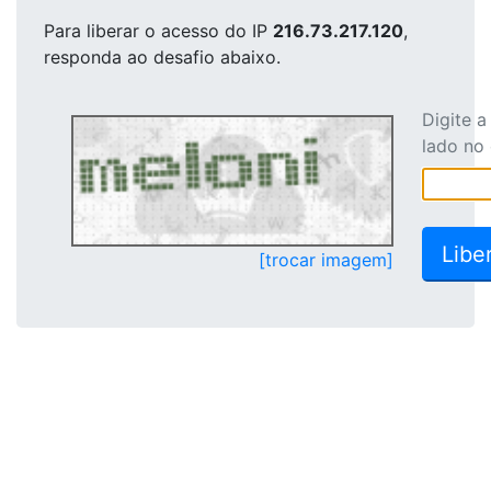
Para liberar o acesso
do IP
216.73.217.120
,
responda ao desafio abaixo.
Digite 
lado no
[trocar imagem]