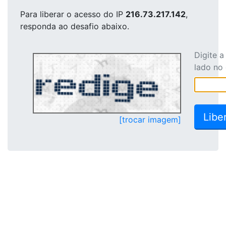
Para liberar o acesso
do IP
216.73.217.142
,
responda ao desafio abaixo.
Digite 
lado no
[trocar imagem]