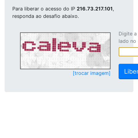
Para liberar o acesso
do IP
216.73.217.101
,
responda ao desafio abaixo.
Digite 
lado no
[trocar imagem]