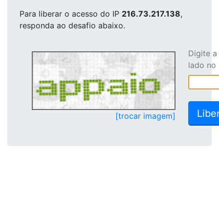
Para liberar o acesso
do IP
216.73.217.138
,
responda ao desafio abaixo.
Digite 
lado no
[trocar imagem]