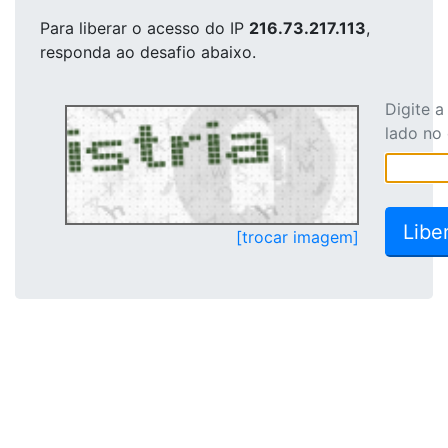
Para liberar o acesso
do IP
216.73.217.113
,
responda ao desafio abaixo.
Digite 
lado no
[trocar imagem]