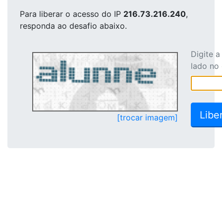
Para liberar o acesso
do IP
216.73.216.240
,
responda ao desafio abaixo.
Digite 
lado no
[trocar imagem]